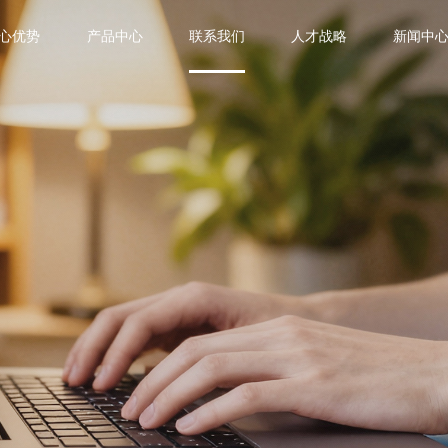
心优势
产品中心
联系我们
人才战略
新闻中