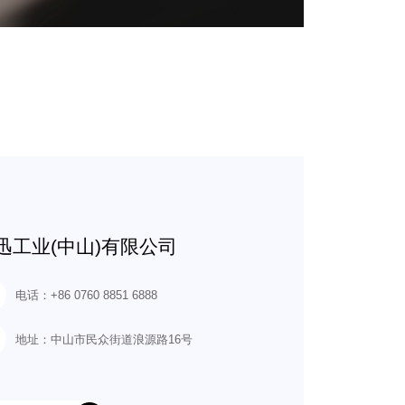
迅工业(中山)有限公司
电话：+86 0760 8851 6888
地址：中山市民众街道浪源路16号