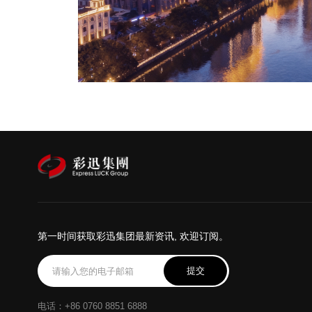
第一时间获取彩迅集团最新资讯, 欢迎订阅。
提交
电话：+86 0760 8851 6888