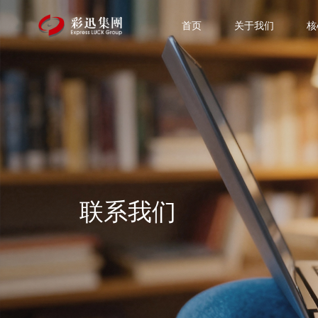
首页
关于我们
核
联系我们