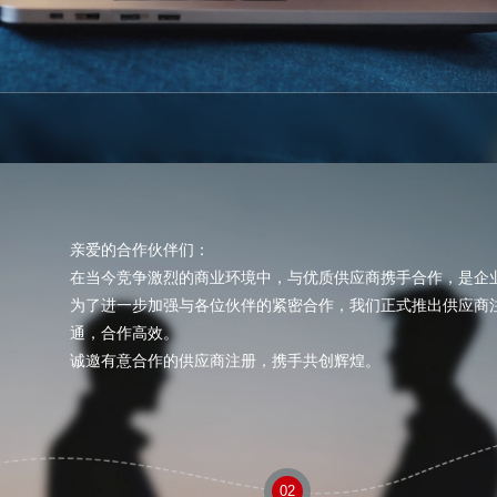
亲爱的合作伙伴们：
在当今竞争激烈的商业环境中，与优质供应商携手合作，是企
为了进一步加强与各位伙伴的紧密合作，我们正式推出供应商
通，合作高效。
诚邀有意合作的供应商注册，携手共创辉煌。
02