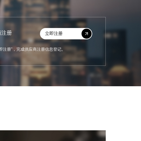
商注册
立即注册
立即注册”，完成供应商注册信息登记。