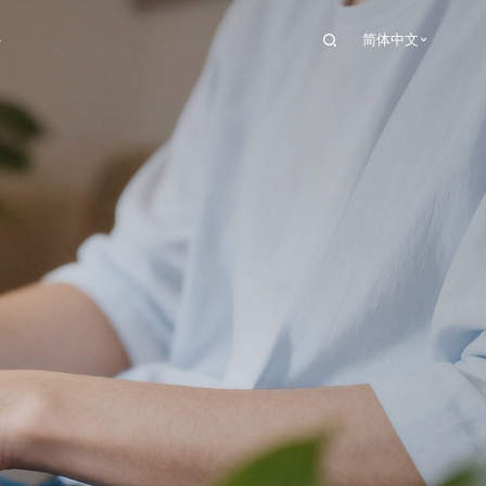
心
简体中文