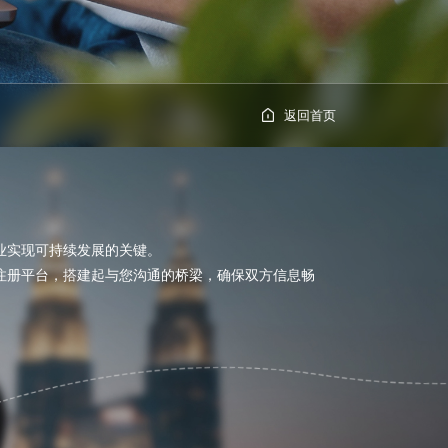
返回首页
业实现可持续发展的关键。
注册平台，搭建起与您沟通的桥梁，确保双方信息畅