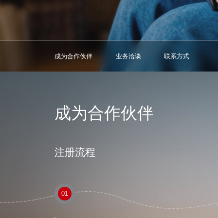
成为合作伙伴
业务洽谈
联系方式
成为合作伙伴
注册流程
01