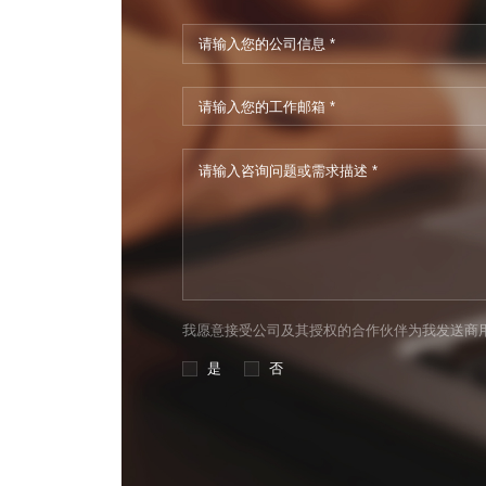
我愿意接受公司及其授权的合作伙伴为我发送商
是
否