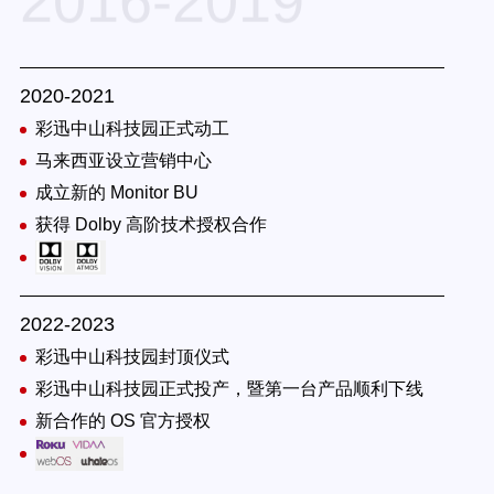
2016-2019
1997-2015
2020-2021
彩迅中山科技园正式动工
马来西亚设立营销中心
成立新的 Monitor BU
获得 Dolby 高阶技术授权合作
2022-2023
彩迅中山科技园封顶仪式
彩迅中山科技园正式投产，暨第一台产品顺利下线
新合作的 OS 官方授权