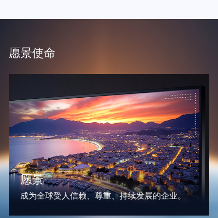
2024-2025
CES 2025 创新奖：AI游戏显示器
愿景使命
工业4.0通过了1i认证，现正式推进2i
彩迅集团新开厄瓜多尔分公司
ESG温气通过
“国家仿真控制工程技术研究中心——彩迅AI研究基
地”隆重揭牌
电视出口排名：2025年攀升至第5位
愿景
成为全球受人信赖、尊重、持续发展的企业。