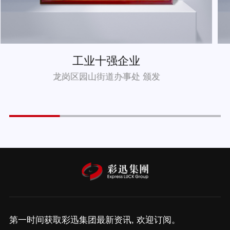
工业十强企业
十
岗区园山街道办事处 颁发
中山火炬高技
第一时间获取彩迅集团最新资讯, 欢迎订阅。