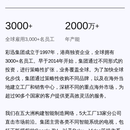
3000
2000
+
万+
全球雇用3,000+名员工
年产能
彩迅集团成立于1997年，港商独资企业，全球拥有
3000+名员工。早于2014年开始，集团通过不同形式的
投资，进行策略性扩张，业务覆盖全球。为了加快全球
化步伐，集团通过策略性收购不同品牌，以及在海外当
地建立工厂和销售中心，深耕不同的重点海外市场，为
超过90多个国家的客户提供更高效灵活的服务。
我们在五大洲构建智能制造网络，5大工厂13家分公司
直击市场前沿。集团主营各类不同智能系统的电视，包